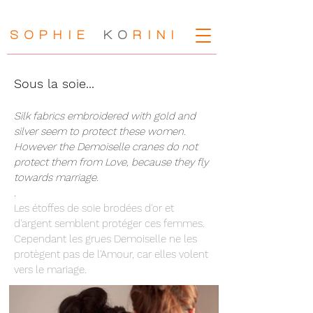
SOPHIE
KO
RIN
I
Sous la soie...
Silk fabrics embroidered with gold and
silver seem to protect these women.
However the Demoiselle cranes do not
protect them from Love, because they fly
towards marriage.
.
Les étoffes de soie brodées d'or et
d'argent semblent protéger ces femmes.
Cependant les grues Demoiselle ne les
protègent pas de l'Amour, car elles volent
vers le mariage.