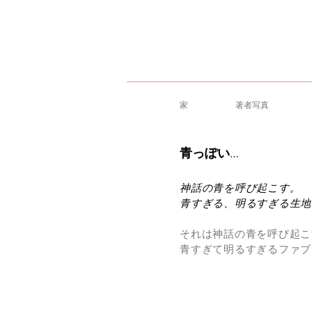
家
著者写真
青っぽい…
神話の青を呼び起こす。
青すぎる、明るすぎる生地
それは神話の青を呼び起こ
青すぎて明るすぎるファブ