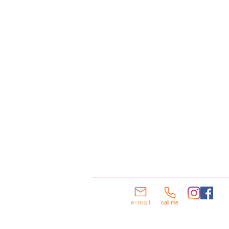
e-mail
call me