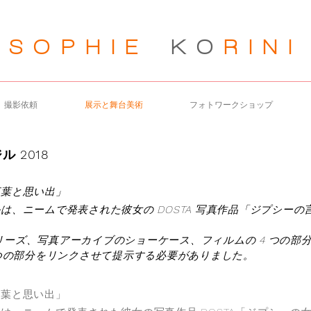
SOPHIE
KO
RIN
I
撮影依頼
展示と舞台美術
フォトワークショップ
ル 2018
言葉と思い出」
は、ニームで発表された彼女の DOSTA 写真作品「ジプシー
。
真シリーズ、写真アーカイブのショーケース、フィルムの 4 つの
 つの部分をリンクさせて提示する必要がありました。
言葉と思い出」