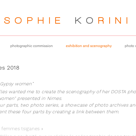
SOPHIE
KO
RIN
I
photographic commission
exhibition and scenography
photo
es 2018
 Gypsy women”
lles wanted me to create the scenography of her DOSTA ph
women" presented in Nimes.
r parts, two photo series, a showcase of photo archives and
nt these four parts by creating a link between them.
e femmes tsiganes »