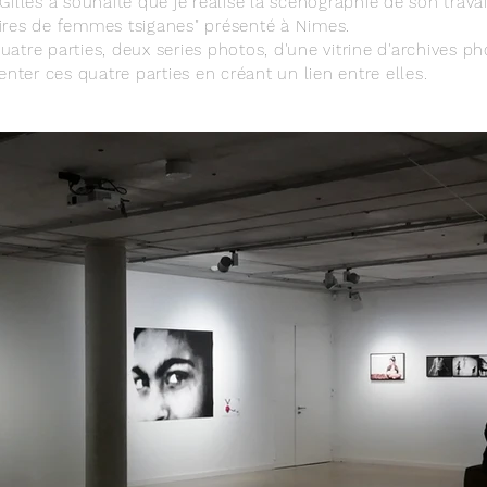
illes a souhaité que je réalise la scénographie de son trav
res de femmes tsiganes" présenté à Nimes.
re parties, deux series photos, d'une vitrine d'archives pho
nter ces quatre parties en créant un lien entre elles.