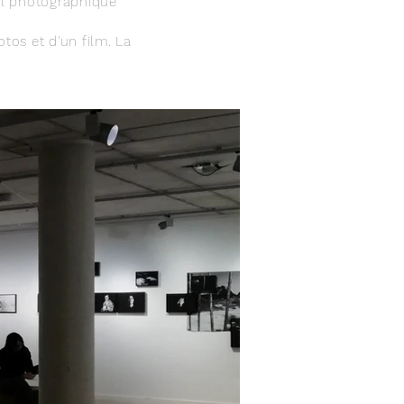
ail photographique
tos et d'un film. La