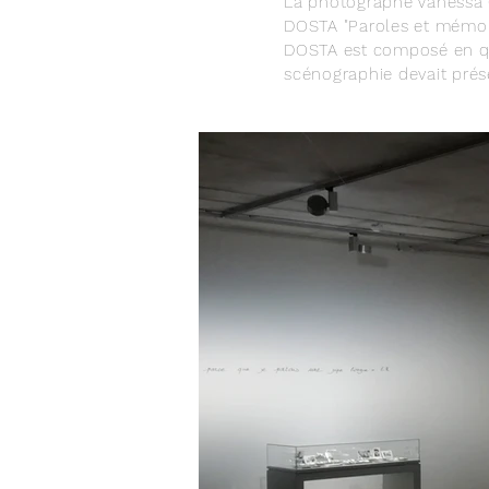
La photographe Vanessa G
DOSTA "Paroles et mémoi
DOSTA est composé en quat
scénographie devait prése