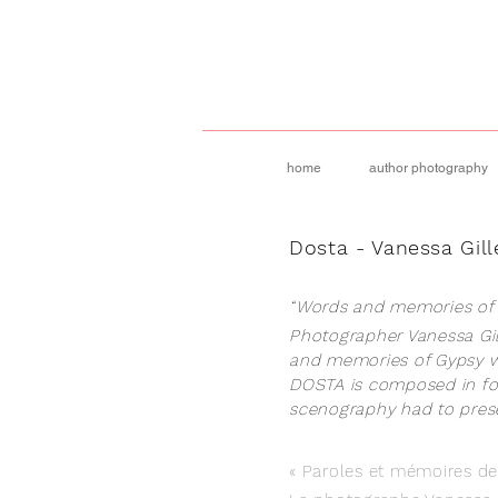
home
author photography
Dosta - Vanessa Gill
“Words and memories of
Photographer Vanessa Gi
and memories of Gypsy 
DOSTA is composed in fou
scenography had to prese
« Paroles et mémoires d