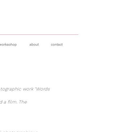
 worksohop
about
contact
otographic work "Words
 a film. The