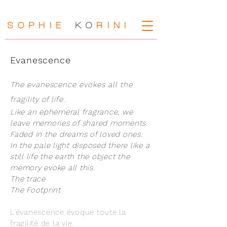
SOPHIE
KO
RIN
I
Evanescence
The evanescence evokes all the
fragility of life.
Like an ephemeral fragrance, we
leave memories of shared moments.
Faded in the dreams of loved ones.
In the pale light disposed there like a
still life the earth the object the
memory evoke all this.
The trace
The Footprint
L'évanescence évoque toute la
fragilité de la vie.