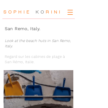
SOPHIE
KO
RIN
I
San Remo, Italy.
Look at the beach huts in San Remo,
Italy.
Regard sur les cabines de plage à
San Rémo, Italie.